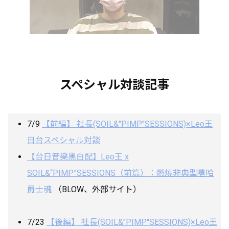
スペシャル対談記事
7/9
【前編】 社長(SOIL&"PIMP"SESSIONS)×Leo王
日台スペシャル対談
【台日音樂黑白配】Leo王 x
SOIL&“PIMP”SESSIONS（前篇）：燃燒非典型嘻哈
爵士魂
（BLOW、外部サイト）
7/23
【後編】 社長(SOIL&"PIMP"SESSIONS)×Leo王