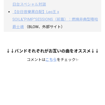
日台スペシャル対談
【台日音樂黑白配】Leo王 x
SOIL&“PIMP”SESSIONS（前篇）：燃燒非典型嘻哈
爵士魂
（BLOW、外部サイト）
↓↓バンドそれぞれがお互いの曲をオススメ↓↓
コメントは
こちら
をチェック✨