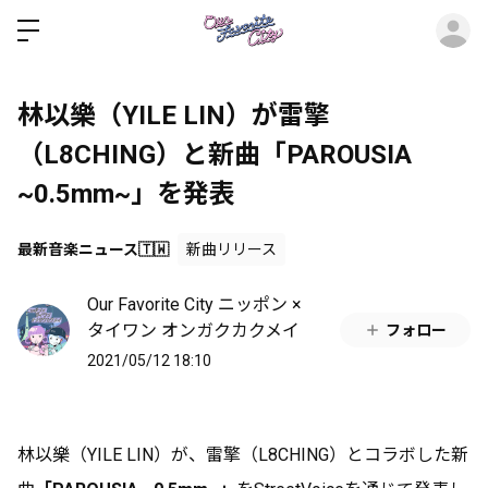
ロ
林以樂（YILE LIN）が雷擎
（L8CHING）と新曲「PAROUSIA
~0.5mm~」を発表
最新音楽ニュース🇹🇼
新曲リリース
Our Favorite City ニッポン ×
タイワン オンガクカクメイ
フォロー
2021/05/12 18:10
林以樂（YILE LIN）が、雷擎（L8CHING）とコラボした新