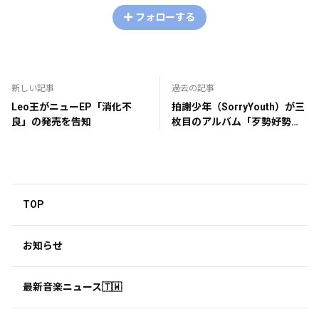
フォローする
新しい記事
過去の記事
Leo王がニューEP「消化不
拍謝少年（SorryYouth）が三
良」の発売を告知
枚目のアルバム「歹勢好勢
（悪勢好勢）」発売を告知
TOP
お知らせ
最新音楽ニュース🇹🇼