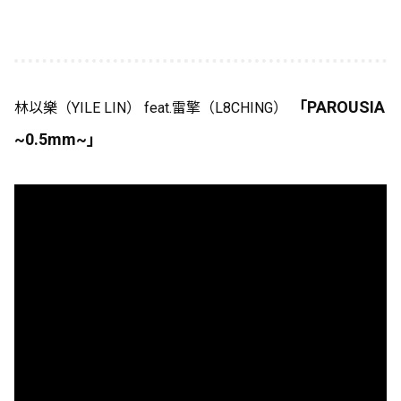
「PAROUSIA
林以樂（YILE LIN） feat.雷擎（L8CHING）
~0.5mm~」