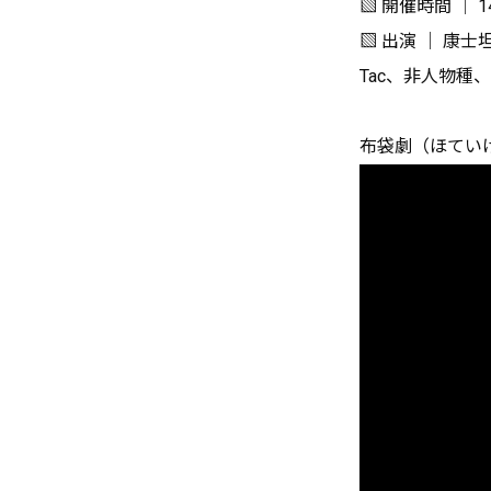
▧ 開催時間 │ 14
▧ 出演 │ 康士坦的
Tac、非人物種
布袋劇（ほてい