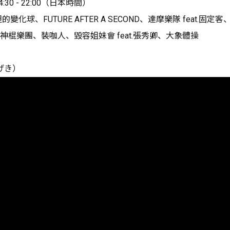
:30 - 22:00（日本時間）
變化球、FUTURE AFTER A SECOND、達摩樂隊 feat.固定客、P!
、神棍樂團、裝咖人、毀容姐妹會 feat.張秀卿、大象體操
げき）