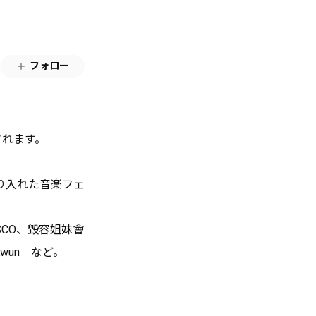
フォロー
催されます。
り入れた音楽フェ
P!SCO、毀容姐妹會
enKwun など。