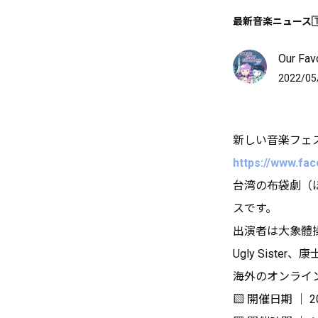
最新音楽ニュース🇹
Our F
2022/05
新しい音楽フェス「小
https://www.fa
台湾の布袋劇（
スです。
出演者は大象體操 E
Ugly Sister、
海外のオンライ
▧ 開催日期 │ 20