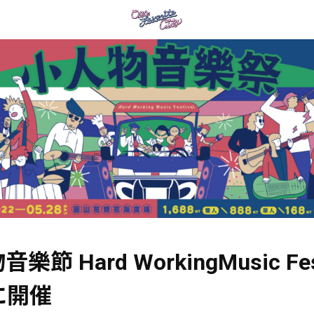
節 Hard WorkingMusic Fes
8に開催