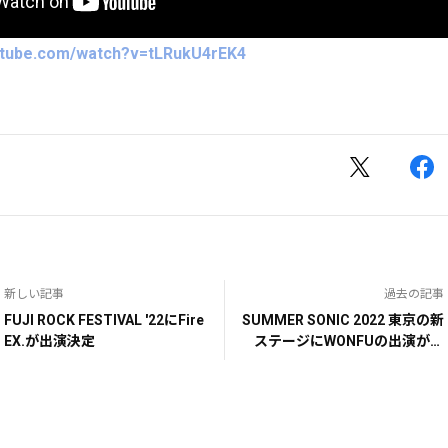
utube.com/watch?v=tLRukU4rEK4
新しい記事
過去の記事
FUJI ROCK FESTIVAL '22にFire
SUMMER SONIC 2022 東京の新
EX.が出演決定
ステージにWONFUの出演が決
定！