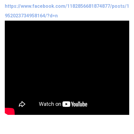
https://www.facebook.com/1182856681874877/posts/1
952023734958164/?d=n