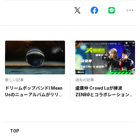
新しい記事
過去の記事
ドリームポップバンドI Mean
盧廣仲 Crowd Luが禪波
Usのニューアルバムがリリー
ZENBØとコラボレーションで
ス
「寂寞考」を披露
TOP