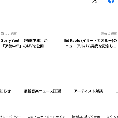
新しい記事
過去の記事
Sorry Youth（拍謝少年）が
Ilid Kaolo (イリー・カオルー)の
「歹勢中年」のMVを公開
ニューアルバム発売を記念して
特別トーク＆弾き語りライブが
決定！
知らせ
最新音楽ニュース🇹🇼
アーティスト対談
バシーポリシー
コミュニティガイドライン
特商法に基づく表示
よくあ