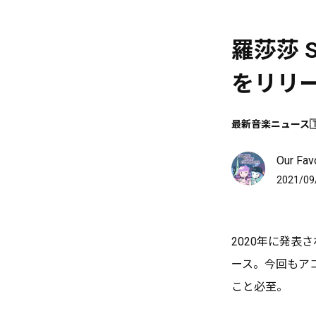
羅莎莎 S
をリリ
最新音楽ニュース🇹
Our F
2021/09
2020年に発表され
ース。今回もア
こと必至。